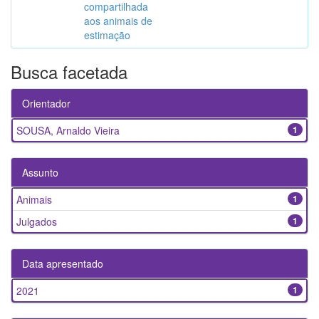
compartilhada
aos animais de
estimação
Busca facetada
Orientador
SOUSA, Arnaldo Vieira
1
Assunto
Animais
1
Julgados
1
Data apresentado
2021
1