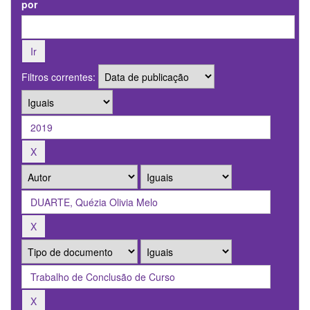
por
Filtros correntes: