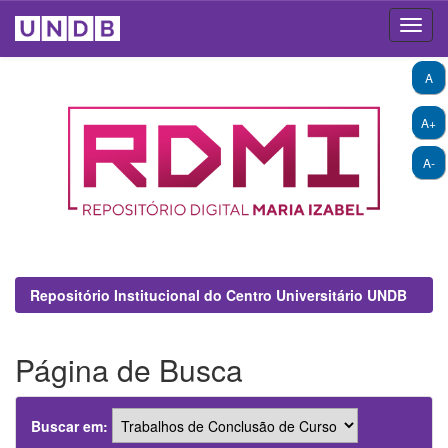
Skip
A
navigation
A+
A-
Repositório Institucional do Centro Universitário UNDB
Página de Busca
Buscar em: