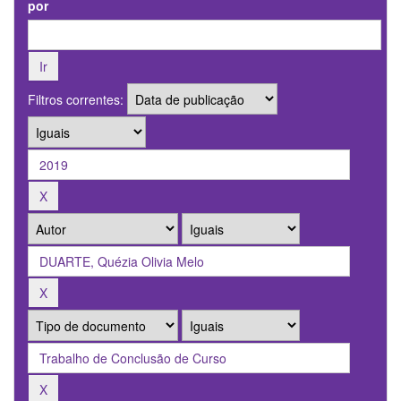
por
Filtros correntes: