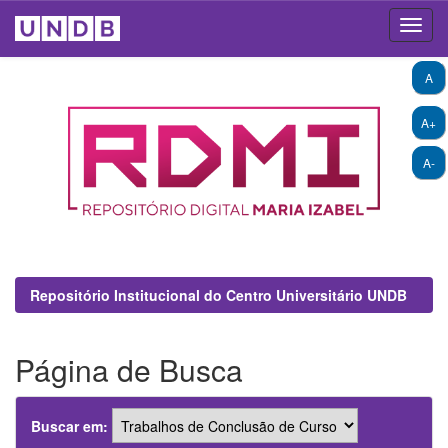
Skip
A
navigation
A+
A-
Repositório Institucional do Centro Universitário UNDB
Página de Busca
Buscar em: