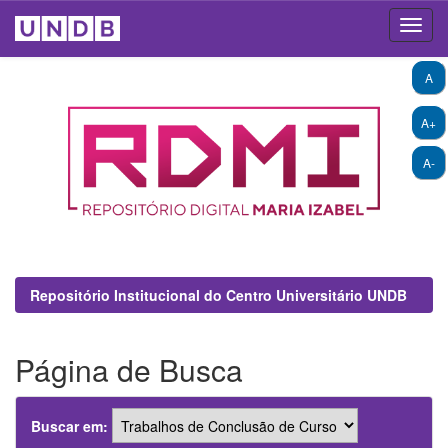
Skip
A
navigation
A+
A-
Repositório Institucional do Centro Universitário UNDB
Página de Busca
Buscar em: