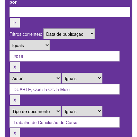
por
Filtros correntes: