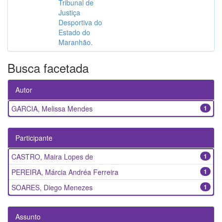
Tribunal de
Justiça
Desportiva do
Estado do
Maranhão.
Busca facetada
Autor
GARCIA, Melissa Mendes
1
Participante
CASTRO, Maira Lopes de
1
PEREIRA, Márcia Andréa Ferreira
1
SOARES, Diego Menezes
1
Assunto