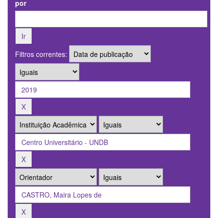
por
Filtros correntes: