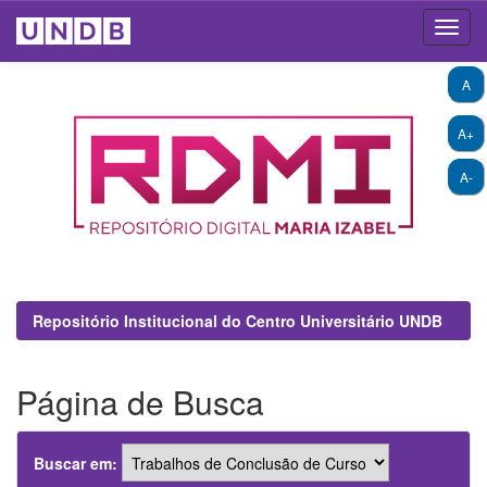
Skip
A
navigation
A+
A-
Repositório Institucional do Centro Universitário UNDB
Página de Busca
Buscar em: