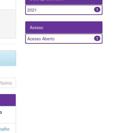
2021
1
Acesso
Acesso Aberto
1
Póximo
o
balho