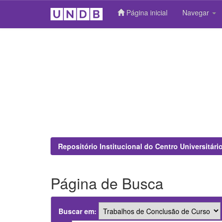
Página inicial
Navegar
Skip
navigation
Repositório Institucional do Centro Universitár
Página de Busca
Buscar em: