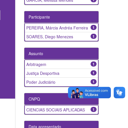
GARCIA, Melissa Mendes
Participante
PEREIRA, Márcia Andréa Ferreira
1
SOARES, Diego Menezes
1
Assunto
Arbitragem
1
Justiça Desportiva
1
Poder Judiciário
1
CNPQ
CIENCIAS SOCIAIS APLICADAS
1
Data apresentado