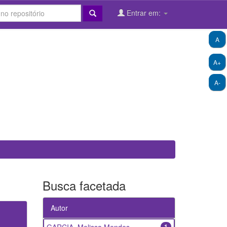
Entrar em:
A
A+
A-
Busca facetada
Autor
1