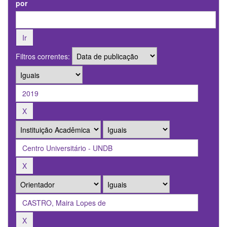
por
Filtros correntes: