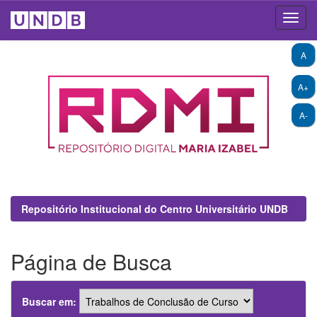
Skip
A
navigation
A+
A-
Repositório Institucional do Centro Universitário UNDB
Página de Busca
Buscar em: