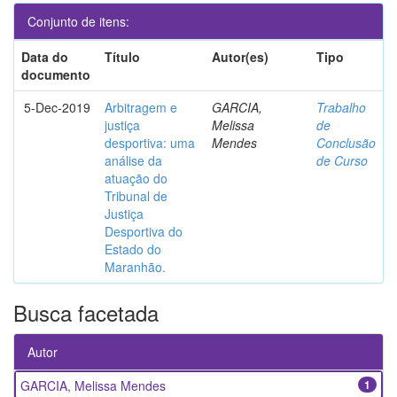
Conjunto de itens:
Data do
Título
Autor(es)
Tipo
documento
5-Dec-2019
Arbitragem e
GARCIA,
Trabalho
justiça
Melissa
de
desportiva: uma
Mendes
Conclusão
análise da
de Curso
atuação do
Tribunal de
Justiça
Desportiva do
Estado do
Maranhão.
Busca facetada
Autor
GARCIA, Melissa Mendes
1