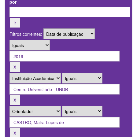
por
Filtros correntes: