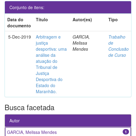
Conjunto de itens:
Data do
Título
Autor(es)
Tipo
documento
5-Dec-2019
Arbitragem e
GARCIA,
Trabalho
justiça
Melissa
de
desportiva: uma
Mendes
Conclusão
análise da
de Curso
atuação do
Tribunal de
Justiça
Desportiva do
Estado do
Maranhão.
Busca facetada
Autor
GARCIA, Melissa Mendes
1