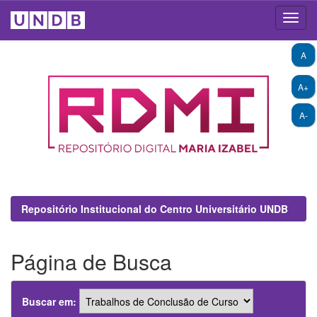
Skip
A
navigation
A+
A-
Repositório Institucional do Centro Universitário UNDB
Página de Busca
Buscar em: