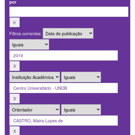
por
Filtros correntes: