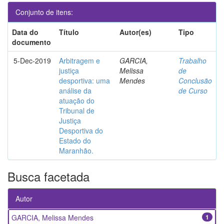
Conjunto de itens:
Data do
Título
Autor(es)
Tipo
documento
5-Dec-2019
Arbitragem e
GARCIA,
Trabalho
justiça
Melissa
de
desportiva: uma
Mendes
Conclusão
análise da
de Curso
atuação do
Tribunal de
Justiça
Desportiva do
Estado do
Maranhão.
Busca facetada
Autor
GARCIA, Melissa Mendes
1