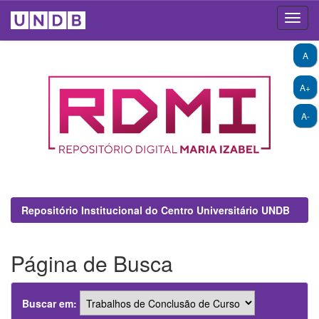
Skip
A
navigation
A+
A-
Repositório Institucional do Centro Universitário UNDB
Página de Busca
Buscar em: