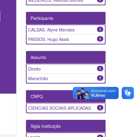
MEDEIROS, Heloísa Gomes
Participante
CALDAS, Alyne Mendes
1
PASSOS, Hugo Assis
1
Assunto
Direito
1
Maranhão
1
CNPQ
CIENCIAS SOCIAIS APLICADAS
1
Sigla Instituição