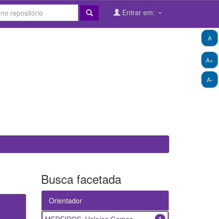
Entrar em:
A
A+
A-
Busca facetada
Orientador
1