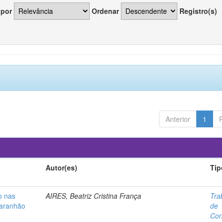
 por
Ordenar
Registro(s)
Anterior
1
Autor(es)
Tip
o nas
AIRES, Beatriz Cristina França
Tra
Maranhão
de
Con