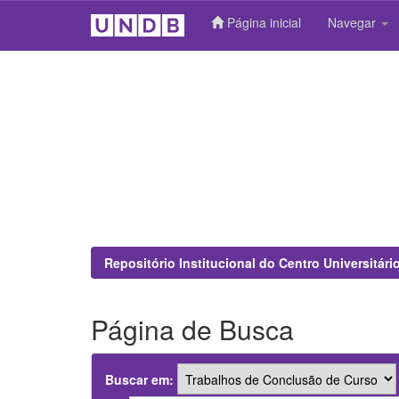
Página inicial
Navegar
Skip
navigation
Repositório Institucional do Centro Universitár
Página de Busca
Buscar em: