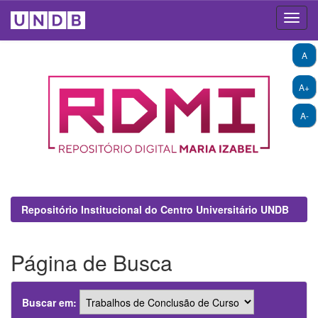
Skip
A
navigation
A+
A-
Repositório Institucional do Centro Universitário UNDB
Página de Busca
Buscar em: