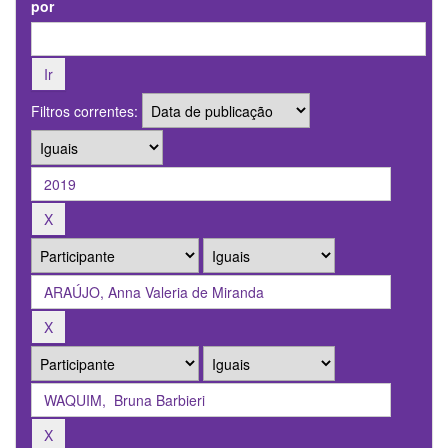
por
Filtros correntes: