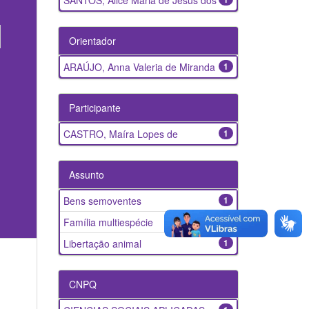
SANTOS, Alice Maria de Jesus dos
Orientador
ARAÚJO, Anna Valeria de Miranda
1
Participante
CASTRO, Maíra Lopes de
1
Assunto
Bens semoventes
1
Família multiespécie
1
Libertação animal
1
CNPQ