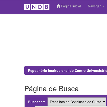
Página inicial
Navegar
Skip
navigation
Repositório Institucional do Centro Universitár
Página de Busca
Buscar em: