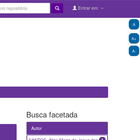
Entrar em:
A
A+
A-
Busca facetada
Autor
1