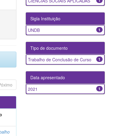
CIENCIAS SOCIAIS APLICADAS
1
Sigla Instituição
UNDB
1
Tipo de documento
Trabalho de Conclusão de Curso
1
Data apresentado
Póximo
2021
1
o
balho