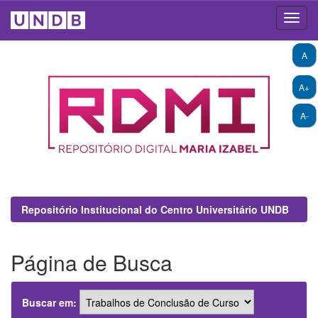
Skip
A
navigation
A+
A-
Repositório Institucional do Centro Universitário UNDB
Página de Busca
Buscar em: