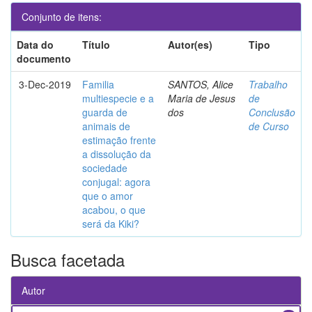
Conjunto de itens:
Data do
Título
Autor(es)
Tipo
documento
3-Dec-2019
Familia
SANTOS, Alice
Trabalho
multiespecie e a
Maria de Jesus
de
guarda de
dos
Conclusão
animais de
de Curso
estimação frente
a dissolução da
sociedade
conjugal: agora
que o amor
acabou, o que
será da Kiki?
Busca facetada
Autor