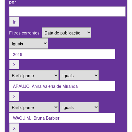
por
Filtros correntes: