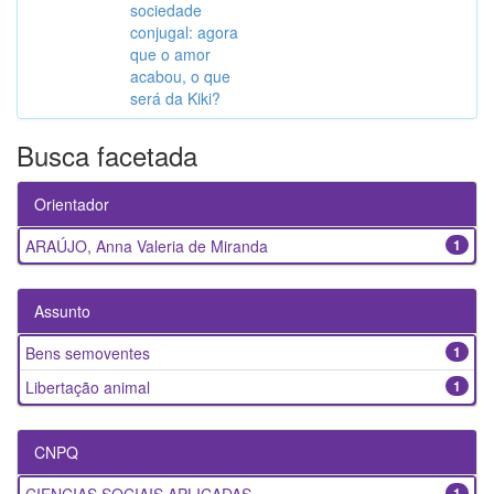
sociedade
conjugal: agora
que o amor
acabou, o que
será da Kiki?
Busca facetada
Orientador
ARAÚJO, Anna Valeria de Miranda
1
Assunto
Bens semoventes
1
Libertação animal
1
CNPQ
1