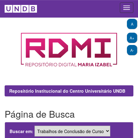
Skip
A
navigation
A+
A-
Repositório Institucional do Centro Universitário UNDB
Página de Busca
Buscar em: