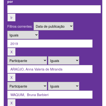
por
Filtros correntes: