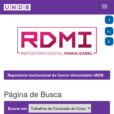
Skip
A
navigation
A+
A-
Repositório Institucional do Centro Universitário UNDB
Página de Busca
Buscar em: