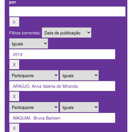
por
Filtros correntes: