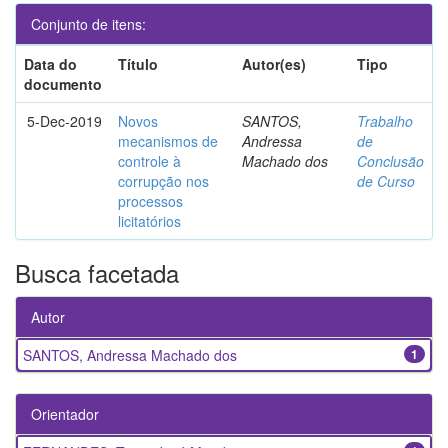
Conjunto de itens:
Data do
Título
Autor(es)
Tipo
documento
5-Dec-2019
Novos
SANTOS,
Trabalho
mecanismos de
Andressa
de
controle à
Machado dos
Conclusão
corrupção nos
de Curso
processos
licitatórios
Busca facetada
Autor
SANTOS, Andressa Machado dos
1
Orientador