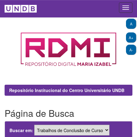
Skip
A
navigation
A+
A-
Repositório Institucional do Centro Universitário UNDB
Página de Busca
Buscar em: