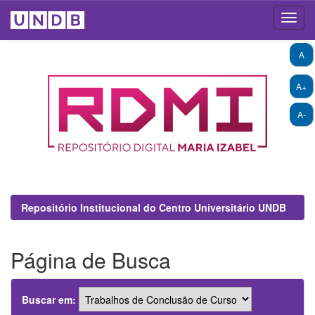
Skip
A
navigation
A+
A-
Repositório Institucional do Centro Universitário UNDB
Página de Busca
Buscar em: