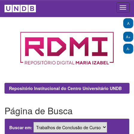
Skip
A
navigation
A+
A-
Repositório Institucional do Centro Universitário UNDB
Página de Busca
Buscar em: