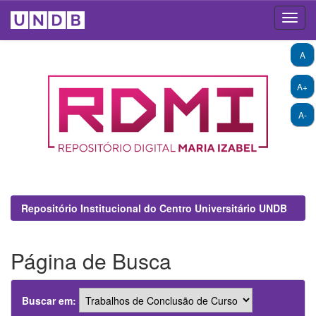
Skip
A
navigation
A+
A-
Repositório Institucional do Centro Universitário UNDB
Página de Busca
Buscar em: