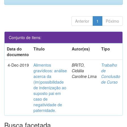
Anterior
1
Póximo
Conjunto de itens:
Data do
Título
Autor(es)
Tipo
documento
4-Dec-2019
Alimentos
BRITO,
Trabalho
gravídicos: análise
Cidália
de
acerca da
Caroline Lima
Conclusão
(im)possibilidade
de Curso
de indenização ao
suposto pai em
caso de
negatividade de
paternidade.
Busca facetada