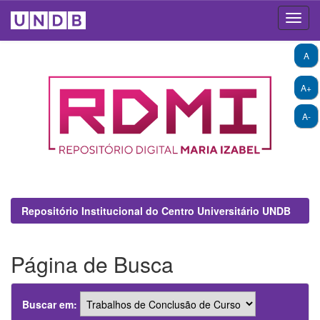
Skip
A
navigation
A+
A-
Repositório Institucional do Centro Universitário UNDB
Página de Busca
Buscar em: