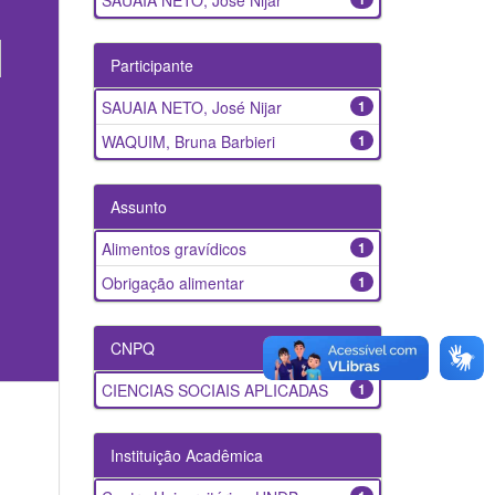
SAUAIA NETO, José Nijar
Participante
SAUAIA NETO, José Nijar
1
WAQUIM, Bruna Barbieri
1
Assunto
Alimentos gravídicos
1
Obrigação alimentar
1
CNPQ
CIENCIAS SOCIAIS APLICADAS
1
Instituição Acadêmica