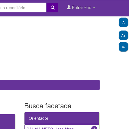
Entrar em:
A
A+
A-
Busca facetada
Orientador
1