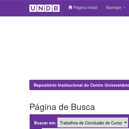
Página inicial
Navegar
Skip
navigation
Repositório Institucional do Centro Universitár
Página de Busca
Buscar em: