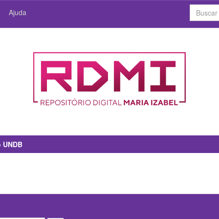
Ajuda
io UNDB