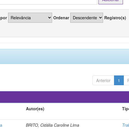
 por
Ordenar
Registro(s)
Anterior
1
Autor(es)
Tip
da
BRITO, Cidália Caroline Lima
Tra