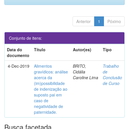
Anterior
1
Póximo
Conjunto de itens:
Data do
Título
Autor(es)
Tipo
documento
4-Dec-2019
Alimentos
BRITO,
Trabalho
gravídicos: análise
Cidália
de
acerca da
Caroline Lima
Conclusão
(im)possibilidade
de Curso
de indenização ao
suposto pai em
caso de
negatividade de
paternidade.
Busca facetada