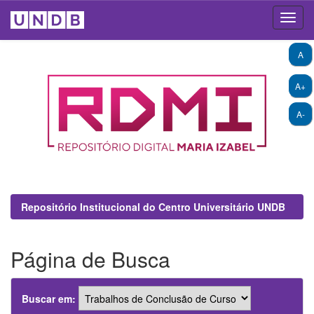
Skip
A
navigation
A+
A-
Repositório Institucional do Centro Universitário UNDB
Página de Busca
Buscar em: