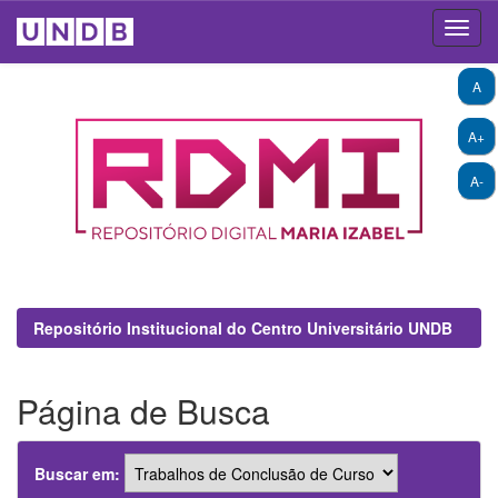
Skip
A
navigation
A+
A-
Repositório Institucional do Centro Universitário UNDB
Página de Busca
Buscar em: