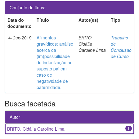
Conjunto de itens:
Data do
Título
Autor(es)
Tipo
documento
4-Dec-2019
Alimentos
BRITO,
Trabalho
gravídicos: análise
Cidália
de
acerca da
Caroline Lima
Conclusão
(im)possibilidade
de Curso
de indenização ao
suposto pai em
caso de
negatividade de
paternidade.
Busca facetada
Autor
BRITO, Cidália Caroline Lima
1