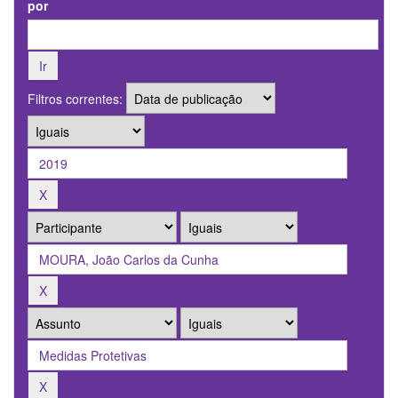
por
Filtros correntes: