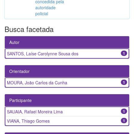
concedida pela
autoridade
policial
Busca facetada
Autor
SANTOS, Laíse Carolynne Sousa dos
1
Orientador
MOURA, João Carlos da Cunha
1
Participante
SAUAIA, Rafael Moreira Lima
1
VIANA, Thiago Gomes
1