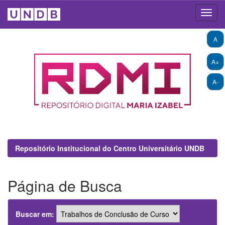
Skip
A
navigation
A+
A-
Repositório Institucional do Centro Universitário UNDB
Página de Busca
Buscar em: