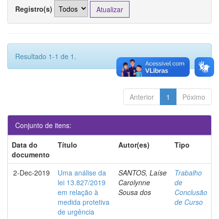
Registro(s)
Resultado 1-1 de 1.
Anterior
1
Póximo
Conjunto de itens:
Data do
Título
Autor(es)
Tipo
documento
2-Dec-2019
Uma análise da
SANTOS, Laíse
Trabalho
lei 13.827/2019
Carolynne
de
em relação à
Sousa dos
Conclusão
medida protetiva
de Curso
de urgência