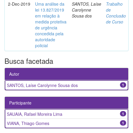
2-Dec-2019
Uma análise da
SANTOS, Laíse
Trabalho
lei 13.827/2019
Carolynne
de
em relação à
Sousa dos
Conclusão
medida protetiva
de Curso
de urgência
concedida pela
autoridade
policial
Busca facetada
Autor
SANTOS, Laíse Carolynne Sousa dos
1
Participante
SAUAIA, Rafael Moreira Lima
1
VIANA, Thiago Gomes
1