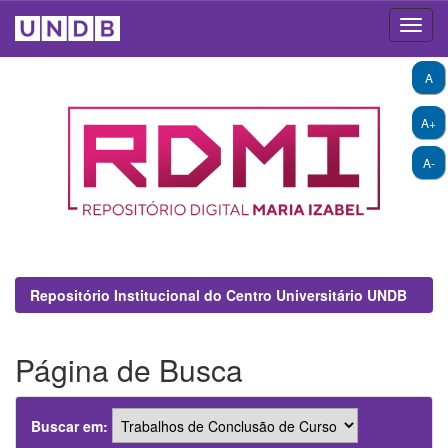
Skip
A
navigation
A+
A-
Repositório Institucional do Centro Universitário UNDB
Página de Busca
Buscar em: