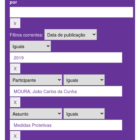
por
Filtros correntes: