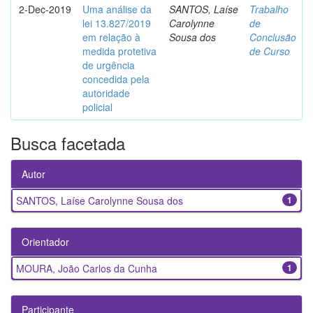
2-Dec-2019
Uma análise da
SANTOS, Laíse
Trabalho
lei 13.827/2019
Carolynne
de
em relação à
Sousa dos
Conclusão
medida protetiva
de Curso
de urgência
concedida pela
autoridade
policial
Busca facetada
Autor
SANTOS, Laíse Carolynne Sousa dos
1
Orientador
MOURA, João Carlos da Cunha
1
Participante