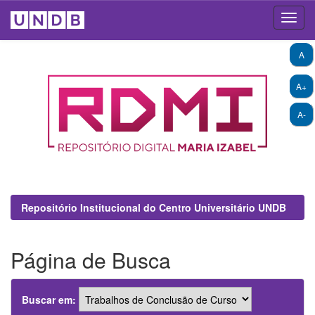
Skip
A
navigation
A+
A-
Repositório Institucional do Centro Universitário UNDB
Página de Busca
Buscar em: