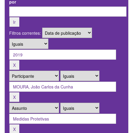
por
Filtros correntes: