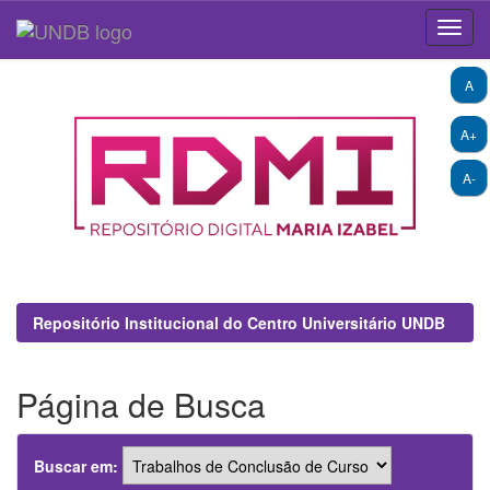
Skip
A
navigation
A+
A-
Repositório Institucional do Centro Universitário UNDB
Página de Busca
Buscar em: