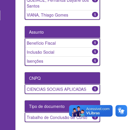
QUEIROZ, Fernanda Dayane dos
Santos
VIANA, Thiago Gomes
1
Assunto
Benefício Fiscal
1
Inclusão Social
1
Isenções
1
CNPQ
CIENCIAS SOCIAIS APLICADAS
1
Tipo de documento
Trabalho de Conclusão de Curso
1