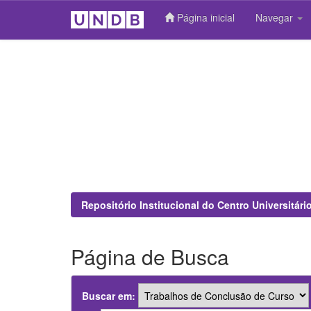
Página inicial
Navegar
Skip
navigation
Repositório Institucional do Centro Universitár
Página de Busca
Buscar em: