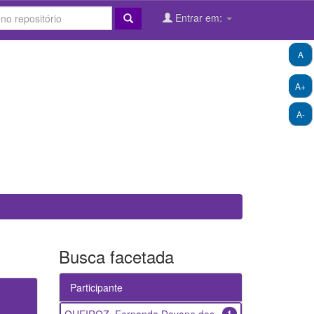
Entrar em:
A
A+
A-
Busca facetada
Participante
1