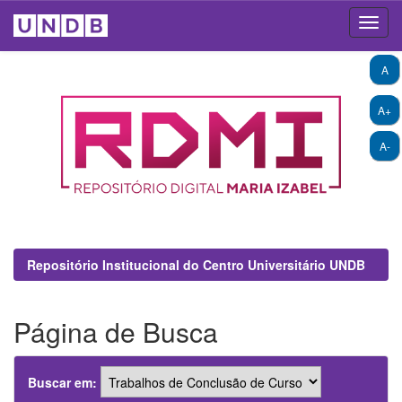
Skip
A
navigation
A+
A-
Repositório Institucional do Centro Universitário UNDB
Página de Busca
Buscar em: