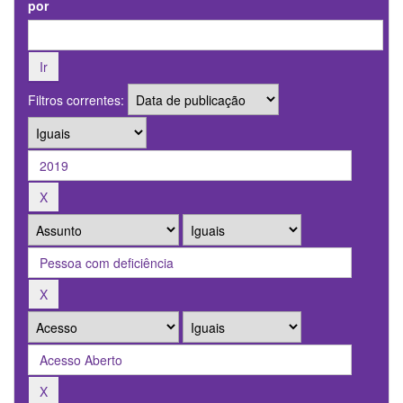
por
Filtros correntes: