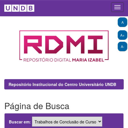
Skip
A
navigation
A+
A-
Repositório Institucional do Centro Universitário UNDB
Página de Busca
Buscar em: