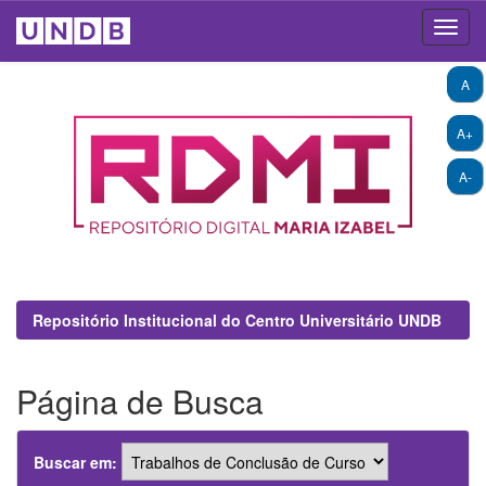
Skip
A
navigation
A+
A-
Repositório Institucional do Centro Universitário UNDB
Página de Busca
Buscar em: