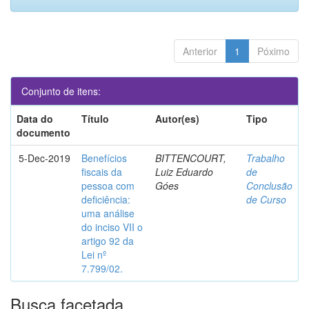
Anterior
1
Póximo
Conjunto de itens:
Data do
Título
Autor(es)
Tipo
documento
5-Dec-2019
Benefícios
BITTENCOURT,
Trabalho
fiscais da
Luiz Eduardo
de
pessoa com
Góes
Conclusão
deficiência:
de Curso
uma análise
do inciso VII o
artigo 92 da
Lei nº
7.799/02.
Busca facetada