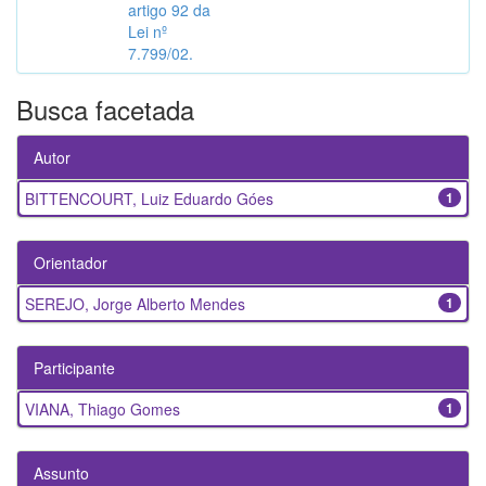
artigo 92 da
Lei nº
7.799/02.
Busca facetada
Autor
BITTENCOURT, Luiz Eduardo Góes
1
Orientador
SEREJO, Jorge Alberto Mendes
1
Participante
VIANA, Thiago Gomes
1
Assunto