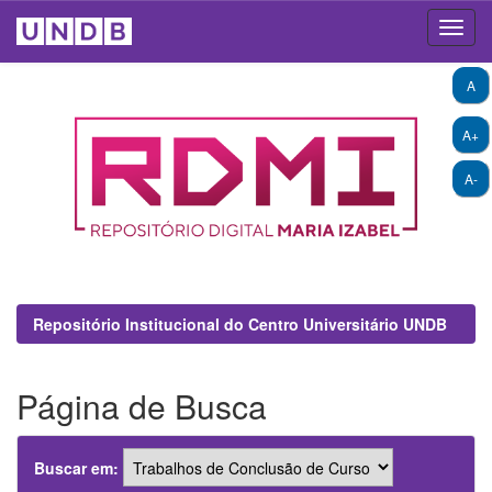
Skip
A
navigation
A+
A-
Repositório Institucional do Centro Universitário UNDB
Página de Busca
Buscar em: