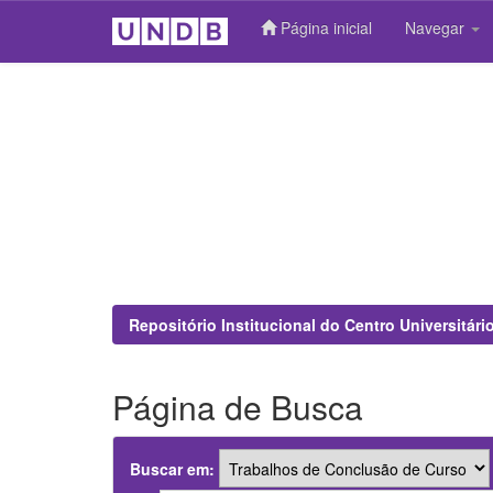
Página inicial
Navegar
Skip
navigation
Repositório Institucional do Centro Universitár
Página de Busca
Buscar em: