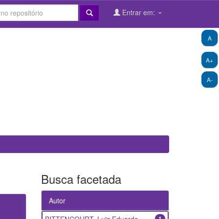
Entrar em:
A
A+
A-
Busca facetada
Autor
1