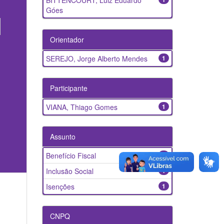
BITTENCOURT, Luiz Eduardo
Góes
Orientador
SEREJO, Jorge Alberto Mendes
1
Participante
VIANA, Thiago Gomes
1
Assunto
Benefício Fiscal
1
Inclusão Social
1
Isenções
1
CNPQ