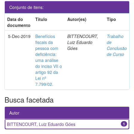
Conjunto de itens:
Data do
Título
Autor(es)
Tipo
documento
5-Dec-2019
Benefícios
BITTENCOURT,
Trabalho
fiscais da
Luiz Eduardo
de
pessoa com
Góes
Conclusão
deficiência:
de Curso
uma análise
do inciso VII o
artigo 92 da
Lei nº
7.799/02.
Busca facetada
Autor
BITTENCOURT, Luiz Eduardo Góes
1