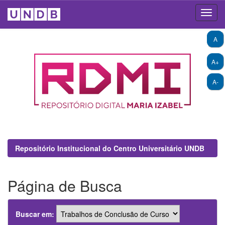
Skip
A
navigation
A+
A-
Repositório Institucional do Centro Universitário UNDB
Página de Busca
Buscar em: