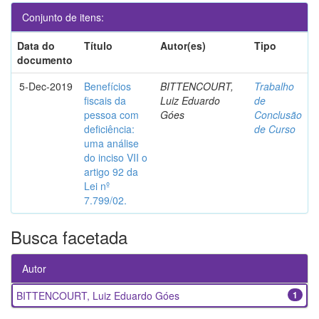
Conjunto de itens:
Data do
Título
Autor(es)
Tipo
documento
5-Dec-2019
Benefícios
BITTENCOURT,
Trabalho
fiscais da
Luiz Eduardo
de
pessoa com
Góes
Conclusão
deficiência:
de Curso
uma análise
do inciso VII o
artigo 92 da
Lei nº
7.799/02.
Busca facetada
Autor
BITTENCOURT, Luiz Eduardo Góes
1