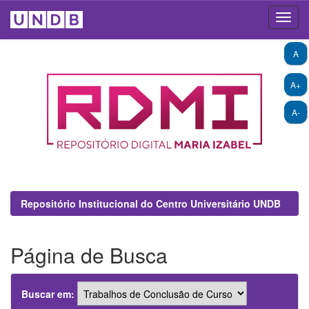
Skip
A
navigation
A+
A-
Repositório Institucional do Centro Universitário UNDB
Página de Busca
Buscar em: