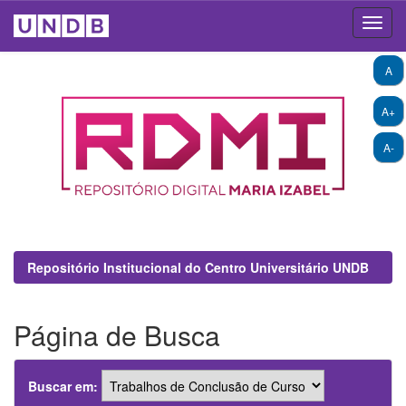
Skip
A
navigation
A+
A-
Repositório Institucional do Centro Universitário UNDB
Página de Busca
Buscar em: