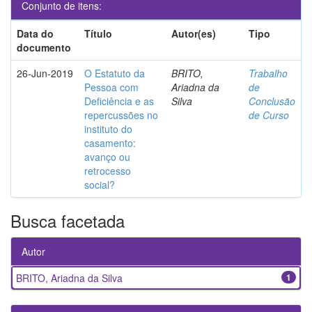
Conjunto de itens:
Data do
Título
Autor(es)
Tipo
documento
26-Jun-2019
O Estatuto da
BRITO,
Trabalho
Pessoa com
Ariadna da
de
Deficiência e as
Silva
Conclusão
repercussões no
de Curso
instituto do
casamento:
avanço ou
retrocesso
social?
Busca facetada
Autor
BRITO, Ariadna da Silva
1