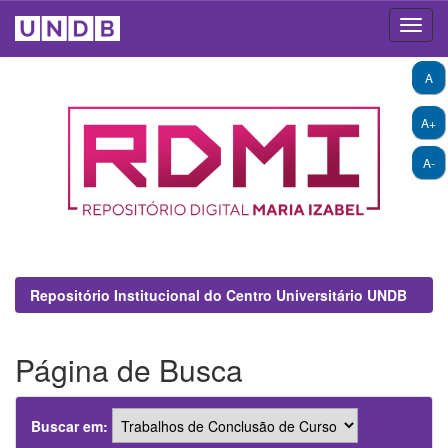
Skip
A
navigation
A+
A-
Repositório Institucional do Centro Universitário UNDB
Página de Busca
Buscar em: