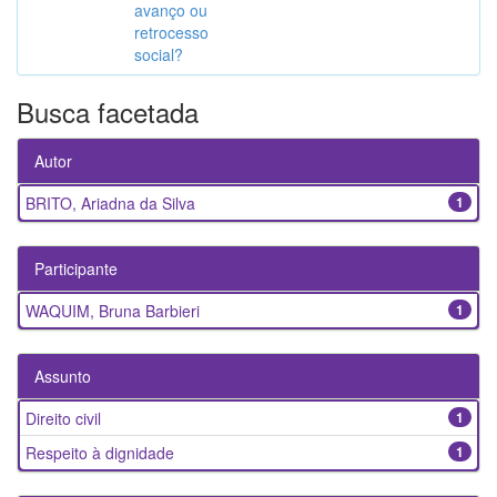
avanço ou
retrocesso
social?
Busca facetada
Autor
BRITO, Ariadna da Silva
1
Participante
WAQUIM, Bruna Barbieri
1
Assunto
Direito civil
1
Respeito à dignidade
1