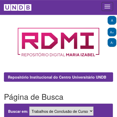
Skip
A
navigation
A+
A-
Repositório Institucional do Centro Universitário UNDB
Página de Busca
Buscar em: