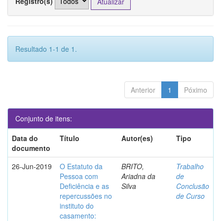
Registro(s)
Resultado 1-1 de 1.
Anterior
1
Póximo
Conjunto de itens:
Data do
Título
Autor(es)
Tipo
documento
26-Jun-2019
O Estatuto da
BRITO,
Trabalho
Pessoa com
Ariadna da
de
Deficiência e as
Silva
Conclusão
repercussões no
de Curso
instituto do
casamento: