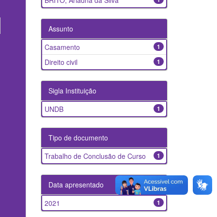
BRITO, Ariadna da Silva
Assunto
Casamento
1
Direito civil
1
Sigla Instituição
UNDB
1
Tipo de documento
Trabalho de Conclusão de Curso
1
Data apresentado
2021
1