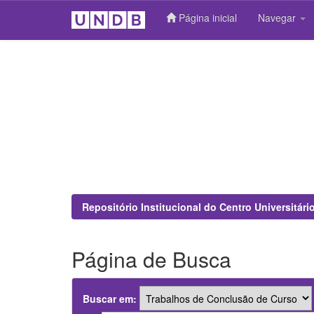
Página inicial
Navegar
Skip
navigation
Repositório Institucional do Centro Universitár
Página de Busca
Buscar em: