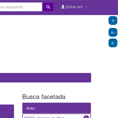
Entrar em:
A
A+
A-
Busca facetada
Autor
1