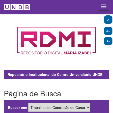
Skip
A
navigation
A+
A-
Repositório Institucional do Centro Universitário UNDB
Página de Busca
Buscar em: