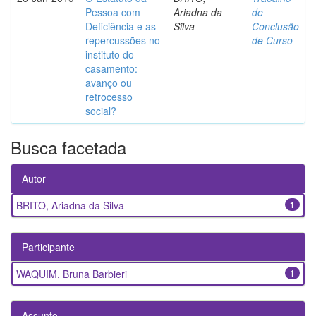
Pessoa com
Ariadna da
de
Deficiência e as
Silva
Conclusão
repercussões no
de Curso
instituto do
casamento:
avanço ou
retrocesso
social?
Busca facetada
Autor
BRITO, Ariadna da Silva
1
Participante
WAQUIM, Bruna Barbieri
1
Assunto