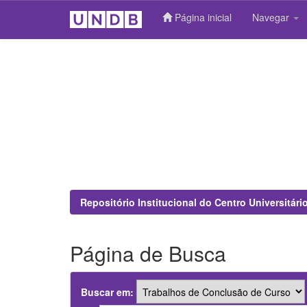
Página inicial
Navegar
Skip
navigation
Repositório Institucional do Centro Universitár
Página de Busca
Buscar em: