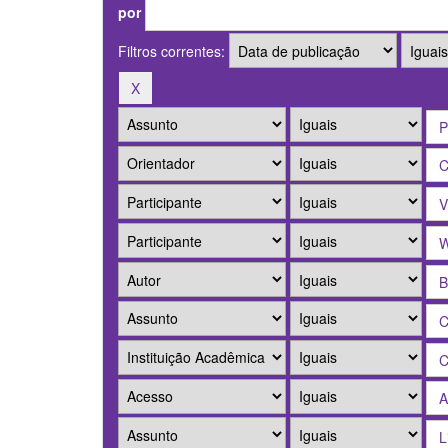
por
Filtros correntes: