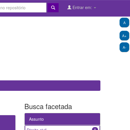
Entrar em:
A
A+
A-
Busca facetada
Assunto
1