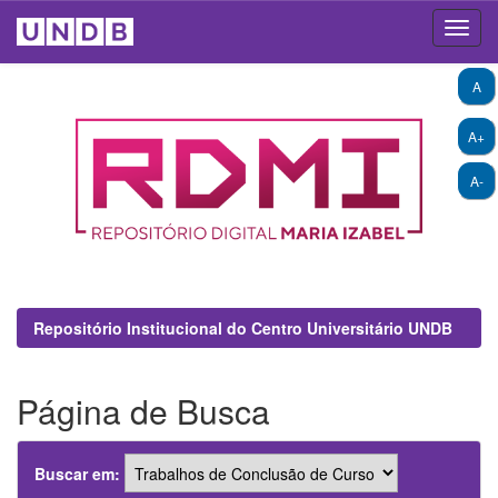
Skip
A
navigation
A+
A-
Repositório Institucional do Centro Universitário UNDB
Página de Busca
Buscar em: