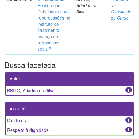
Pessoa com
Ariadna da
de
Deficiência e as
Silva
Conclusão
repercussões no
de Curso
instituto do
casamento:
avanço ou
retrocesso
social?
Busca facetada
Autor
BRITO, Ariadna da Silva
1
Assunto
Direito civil
1
Respeito à dignidade
1