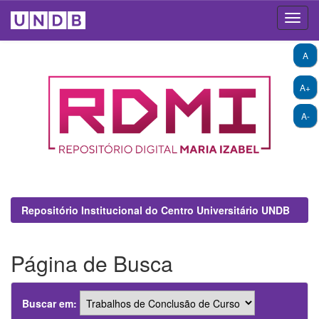
Skip
A
navigation
A+
A-
Repositório Institucional do Centro Universitário UNDB
Página de Busca
Buscar em: