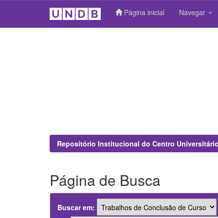
Página inicial
Navegar
Skip
navigation
Repositório Institucional do Centro Universitár
Página de Busca
Buscar em: