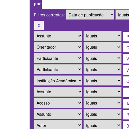
por
Filtros correntes: