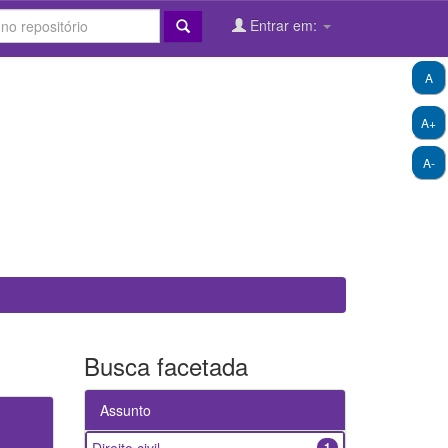
Entrar em:
A
A+
A-
Busca facetada
Assunto
1