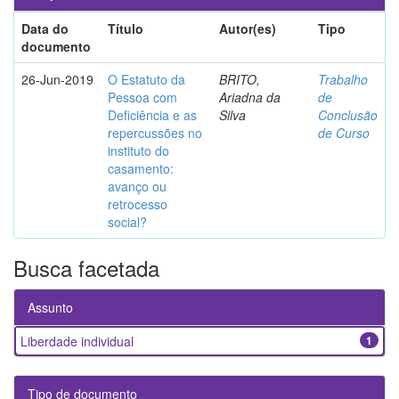
Data do
Título
Autor(es)
Tipo
documento
26-Jun-2019
O Estatuto da
BRITO,
Trabalho
Pessoa com
Ariadna da
de
Deficiência e as
Silva
Conclusão
repercussões no
de Curso
instituto do
casamento:
avanço ou
retrocesso
social?
Busca facetada
Assunto
Liberdade individual
1
Tipo de documento