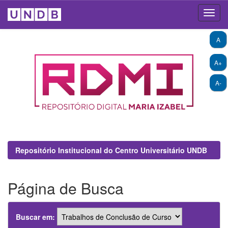
Skip
A
navigation
A+
A-
Repositório Institucional do Centro Universitário UNDB
Página de Busca
Buscar em: