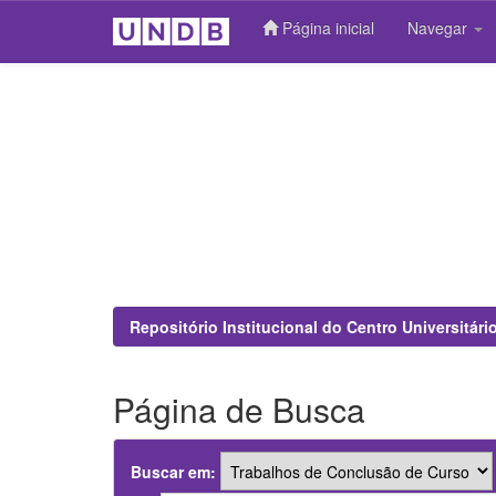
Página inicial
Navegar
Skip
navigation
Repositório Institucional do Centro Universitár
Página de Busca
Buscar em: