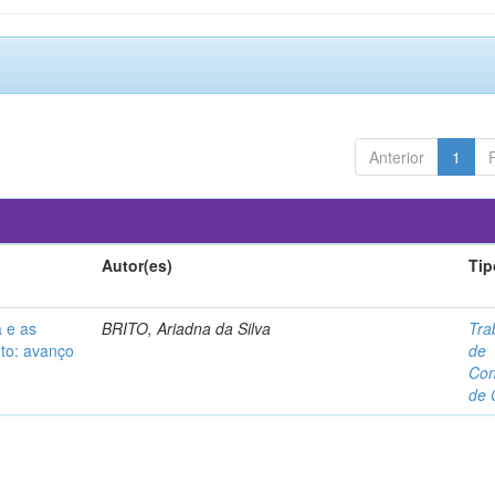
Anterior
1
Autor(es)
Tip
 e as
BRITO, Ariadna da Silva
Tra
nto: avanço
de
Con
de 