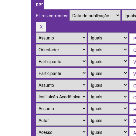
por
Filtros correntes: