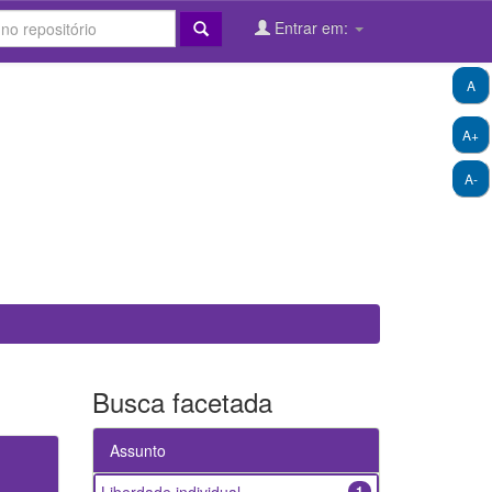
Entrar em:
A
A+
A-
Busca facetada
Assunto
1