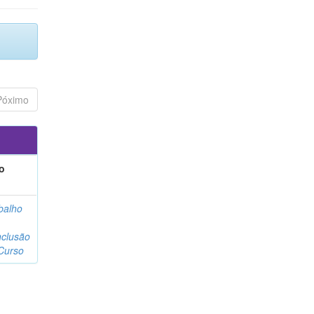
Póximo
o
balho
clusão
Curso