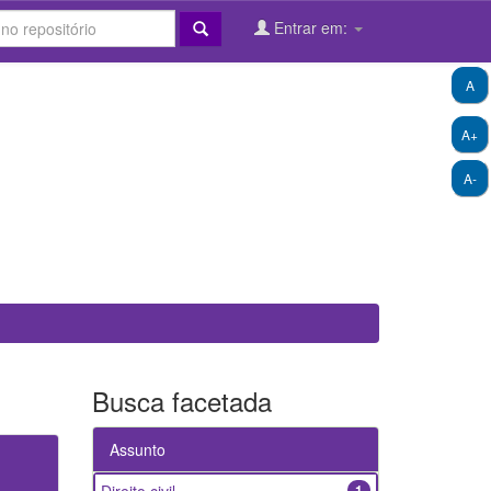
Entrar em:
A
A+
A-
Busca facetada
Assunto
1