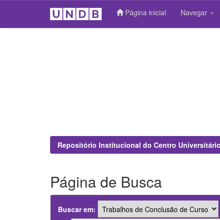
Página inicial
Navegar
Skip
navigation
Repositório Institucional do Centro Universitár
Página de Busca
Buscar em: