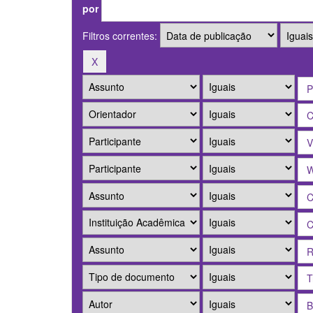
por
Filtros correntes: