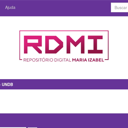
Ajuda
io UNDB