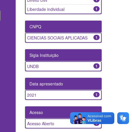
Direito civil
Liberdade individual
1
CNPQ
CIENCIAS SOCIAIS APLICADAS
1
Sigla Instituição
UNDB
1
Data apresentado
2021
1
Acesso
Acesso Aberto
1