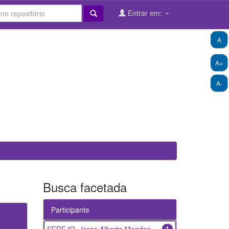
Entrar em:
A
A+
A-
Busca facetada
Participante
1