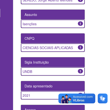
SEREJO, Jorge Alberto Mendes
Assunto
Isenções
1
CNPQ
CIENCIAS SOCIAIS APLICADAS
1
Sigla Instituição
UNDB
1
Data apresentado
2021
1
Acesso