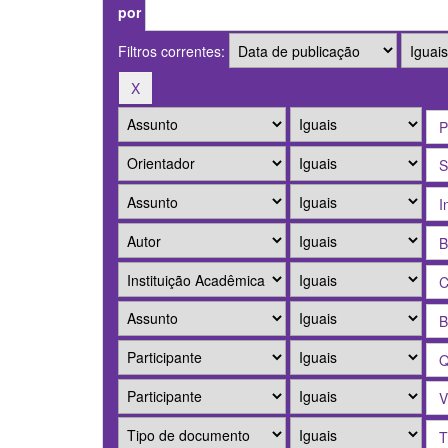
por
Filtros correntes: