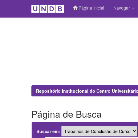
Página inicial
Navegar
Skip
navigation
Repositório Institucional do Centro Universitár
Página de Busca
Buscar em: