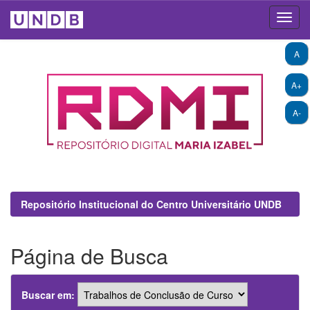
Skip
A
navigation
A+
A-
Repositório Institucional do Centro Universitário UNDB
Página de Busca
Buscar em: