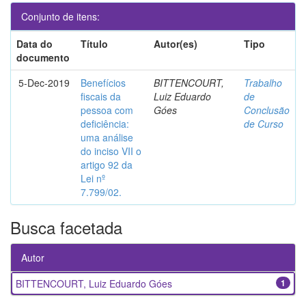
Conjunto de itens:
Data do
Título
Autor(es)
Tipo
documento
5-Dec-2019
Benefícios
BITTENCOURT,
Trabalho
fiscais da
Luiz Eduardo
de
pessoa com
Góes
Conclusão
deficiência:
de Curso
uma análise
do inciso VII o
artigo 92 da
Lei nº
7.799/02.
Busca facetada
Autor
BITTENCOURT, Luiz Eduardo Góes
1