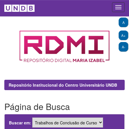
Skip
A
navigation
A+
A-
Repositório Institucional do Centro Universitário UNDB
Página de Busca
Buscar em: